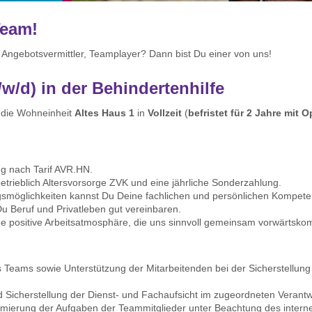
Team!
, Angebotsvermittler, Teamplayer? Dann bist Du einer von uns!
/w/d) in der Behindertenhilfe
r die Wohneinheit
Altes Haus 1
in
Vollzeit
(
befristet für 2 Jahre mit 
ng nach Tarif AVR.HN.
 betrieblich Altersvorsorge ZVK und eine jährliche Sonderzahlung.
ungsmöglichkeiten kannst Du Deine fachlichen und persönlichen Kompet
u Beruf und Privatleben gut vereinbaren.
ne positive Arbeitsatmosphäre, die uns sinnvoll gemeinsam vorwärtsko
:
s Teams sowie Unterstützung der Mitarbeitenden bei der Sicherstellung
 Sicherstellung der Dienst- und Fachaufsicht im zugeordneten Verant
timierung der Aufgaben der Teammitglieder unter Beachtung des intern