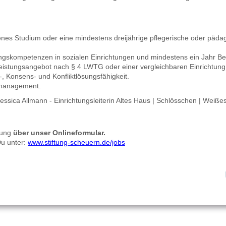
nes Studium oder eine mindestens dreijährige pflegerische oder päda
ngskompetenzen in sozialen Einrichtungen und mindestens ein Jahr Ber
eistungsangebot nach § 4 LWTG oder einer vergleichbaren Einrichtung
 Konsens- und Konfliktlösungsfähigkeit.
tmanagement.
essica Allmann - Einrichtungsleiterin Altes Haus | Schlösschen | Weiß
bung
über unser Onlineformular.
Du unter:
www.stiftung-scheuern.de/jobs