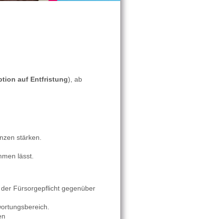
Option auf Entfristung
), ab
enzen stärken.
mmen lässt.
 der Fürsorgepflicht gegenüber
wortungsbereich.
en